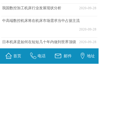
我国数控加工机床行业发展现状分析
2020-09-28
中高端数控机床将在机床市场需求当中占据主流
2020-09-28
日本机床是如何在短短几十年内做到世界顶级
2020-09-28
数控机床维修非常重要
2020-09-28
首页
电话
邮件
地址
<
1
2
>
晁群智能装备（苏州）有限公司
手机：
13962663436
电话：0512-55100003
传真：0512-55100009
邮箱：fmx@finemachine.net
地址：昆山市张浦镇港浦东路78号 加工中心
版权所有：晁群智能装备（苏州）有限公司
备案号：
苏ICP备12020698号
-2